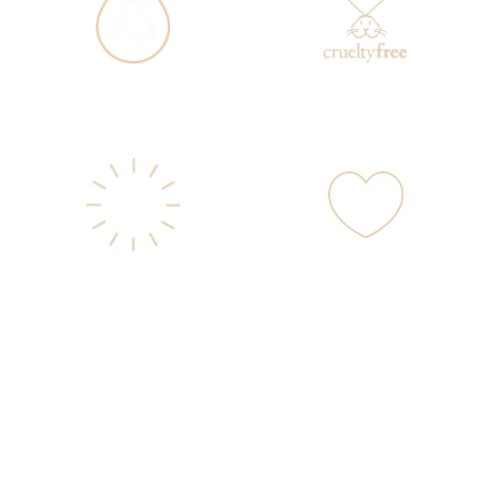
Todos los packaging
Todos los productos
son reciclables.
son cruelty free.
Diseño ecológico en
Favorece la reducción
los procesos de
del consumo de agua.
innovación.