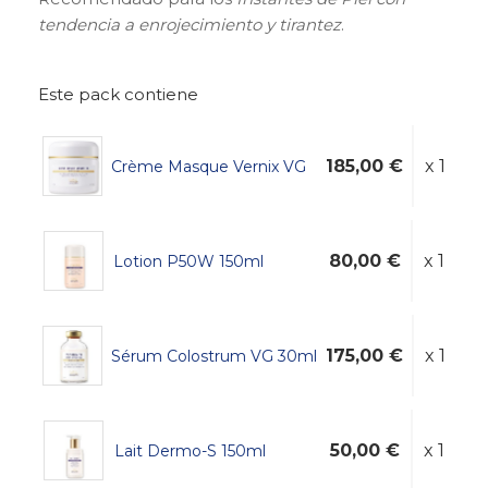
tendencia a enrojecimiento y tirantez
.
Este pack contiene
185,00 €
x 1
Crème Masque Vernix VG
80,00 €
x 1
Lotion P50W 150ml
175,00 €
x 1
Sérum Colostrum VG 30ml
50,00 €
x 1
Lait Dermo-S 150ml