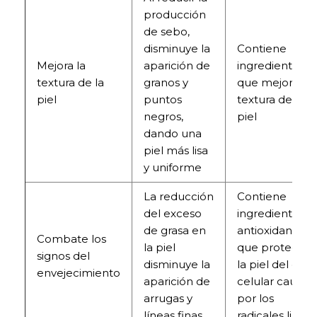
producción
de sebo,
disminuye la
Contiene
Mejora la
aparición de
ingredientes
textura de la
granos y
que mejoran l
piel
puntos
textura de la
negros,
piel
dando una
piel más lisa
y uniforme
La reducción
Contiene
del exceso
ingredientes
de grasa en
antioxidantes
Combate los
la piel
que protegen
signos del
disminuye la
la piel del dañ
envejecimiento
aparición de
celular causad
arrugas y
por los
líneas finas
radicales libres