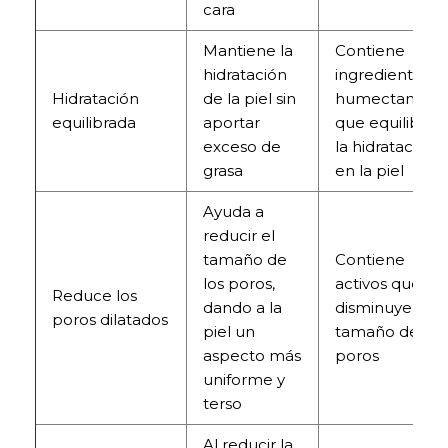
cara
Mantiene la
Contiene
hidratación
ingredientes
Hidratación
de la piel sin
humectantes
equilibrada
aportar
que equilibran
exceso de
la hidratación
grasa
en la piel
Ayuda a
reducir el
tamaño de
Contiene
los poros,
activos que
Reduce los
dando a la
disminuyen el
poros dilatados
piel un
tamaño de los
aspecto más
poros
uniforme y
terso
Al reducir la